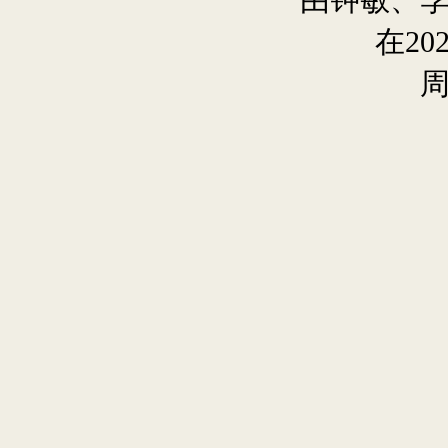
由钟敏、
在2