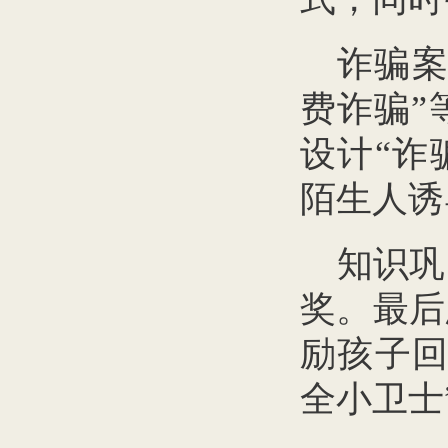
诈骗案
费诈骗”
设计“诈
陌生人诱
知识巩
奖。最后
励孩子回
全小卫士