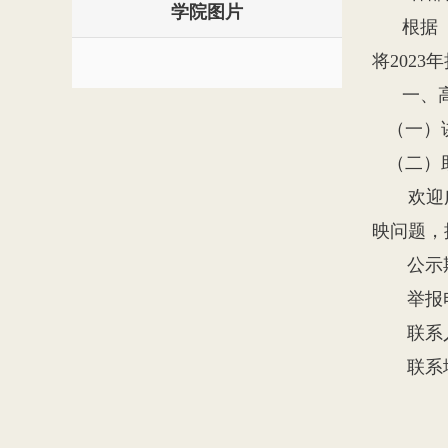
学院图片
根据《海
将202
一、高
（一）讲
（二）助
欢迎广大
映问题，
公示期限
举报电话：
联系人
联系地址