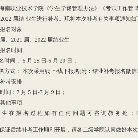
职业技术学院《学生学籍管理办法》《考试工作管 理办法
届、2022 届结 业生进行补考。现将本次补考有关事项通知
名对象
届、2021 届、2022 届结业生
名时间
： 6 月 25 日-6 月 29 日；
方式： 本次采用线上/线下报名(附：结业补考报名微信
考安排
7 月 5 日-7 月 9 日；
他事项
 在 报 名 过 程 如 有 任 何 问 题 可 咨 询 教 务 处 ： 08
为保证后续补考工作顺利开展，请各二级学院认真做好本