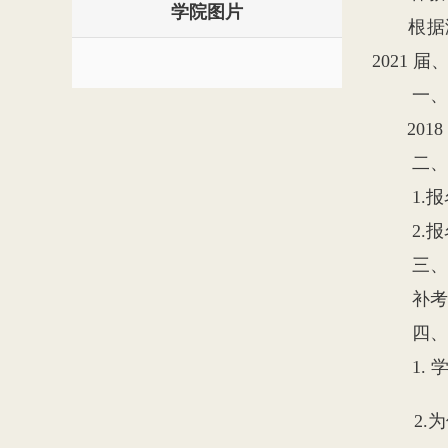
学院图片
根据海南
2021 
一、报
2018 
二、报
1.报名时间
2.报名
三、补
补考时间：
四、其
1. 学 生
2.